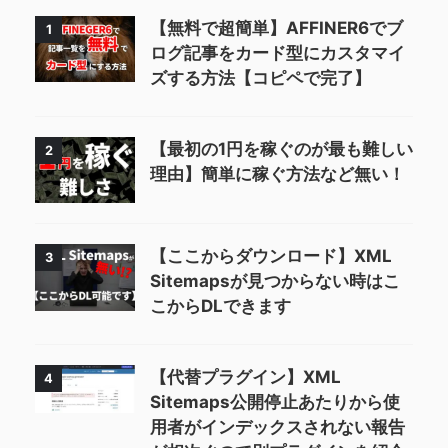
【無料で超簡単】AFFINER6でブ
1
ログ記事をカード型にカスタマイ
ズする方法【コピペで完了】
【最初の1円を稼ぐのが最も難しい
2
理由】簡単に稼ぐ方法など無い！
【ここからダウンロード】XML
3
Sitemapsが見つからない時はこ
こからDLできます
【代替プラグイン】XML
4
Sitemaps公開停止あたりから使
用者がインデックスされない報告