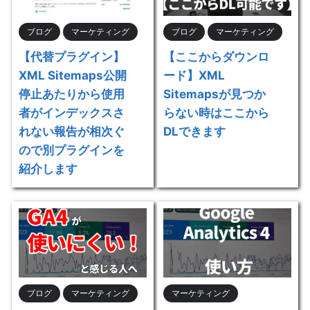
ブログ
マーケティング
ブログ
マーケティング
【代替プラグイン】
【ここからダウンロ
XML Sitemaps公開
ード】XML
停止あたりから使用
Sitemapsが見つか
者がインデックスさ
らない時はここから
れない報告が相次ぐ
DLできます
ので別プラグインを
紹介します
ブログ
マーケティング
マーケティング